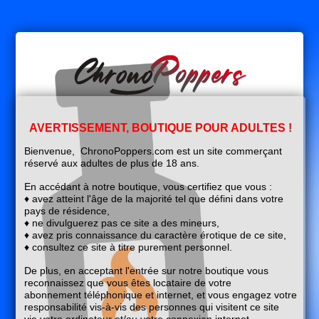
Mon Profil
Bienvenue sur chronopoppers.com
AVERTISSEMENT, BOUTIQUE POUR ADULTES !
Bienvenue, ChronoPoppers.com est un site commerçant
réservé aux adultes de plus de 18 ans.
En accédant à notre boutique, vous certifiez que vous :
0
Mon Panier
♦ avez atteint l'âge de la majorité tel que défini dans votre
0,00 €
pays de résidence,
♦ ne divulguerez pas ce site a des mineurs,
♦ avez pris connaissance du caractère érotique de ce site,
♦ consultez ce site à titre purement personnel.
Chercher
De plus, en acceptant l'entrée sur notre boutique vous
reconnaissez que vous êtes locataire de votre
abonnement
téléphonique et internet, et vous engagez votre
CATÉGORIE
responsabilité vis-à-vis des personnes qui visitent ce site
via
votre ordinateur et/ou votre connexion internet.